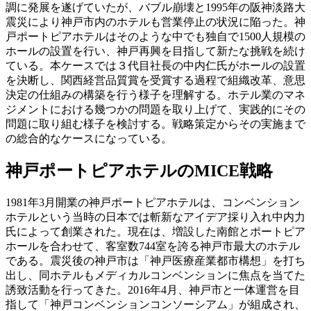
調に発展を遂げていたが、バブル崩壊と1995年の阪神淡路大
震災により神戸市内のホテルも営業停止の状況に陥った。神
戸ポートピアホテルはそのような中でも独自で1500人規模の
ホールの設置を行い、神戸再興を目指して新たな挑戦を続け
ている。本ケースでは３代目社長の中内仁氏がホールの設置
を決断し、関西経営品質賞を受賞する過程で組織改革、意思
決定の仕組みの構築を行う様子を理解する。ホテル業のマネ
ジメントにおける幾つかの問題を取り上げて、実践的にその
問題に取り組む様子を検討する。戦略策定からその実施まで
の総合的なケースになっている。
神戸ポートピアホテルのMICE戦略
1981年3月開業の神戸ポートピアホテルは、コンベンション
ホテルという当時の日本では斬新なアイデア採り入れ中内力
氏によって創業された。現在は、増設した南館とポートピア
ホールを合わせて、客室数744室を誇る神戸市最大のホテル
である。震災後の神戸市は「神戸医療産業都市構想」を打ち
出し、同ホテルもメディカルコンベンションに焦点を当てた
誘致活動を行ってきた。2016年4月、神戸市と一体運営を目
指して「神戸コンベンションコンソーシアム」が組成され、