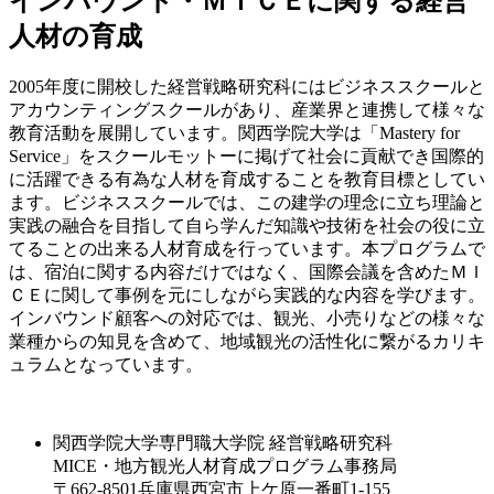
インバウンド・ＭＩＣＥに関する経営
人材の育成
2005年度に開校した経営戦略研究科にはビジネススクールと
アカウンティングスクールがあり、産業界と連携して様々な
教育活動を展開しています。関西学院大学は「Mastery for
Service」をスクールモットーに掲げて社会に貢献でき国際的
に活躍できる有為な人材を育成することを教育目標としてい
ます。ビジネススクールでは、この建学の理念に立ち理論と
実践の融合を目指して自ら学んだ知識や技術を社会の役に立
てることの出来る人材育成を行っています。本プログラムで
は、宿泊に関する内容だけではなく、国際会議を含めたＭＩ
ＣＥに関して事例を元にしながら実践的な内容を学びます。
インバウンド顧客への対応では、観光、小売りなどの様々な
業種からの知見を含めて、地域観光の活性化に繋がるカリキ
ュラムとなっています。
関西学院大学専門職大学院 経営戦略研究科
MICE・地方観光人材育成プログラム事務局
〒662-8501兵庫県西宮市上ケ原一番町1-155