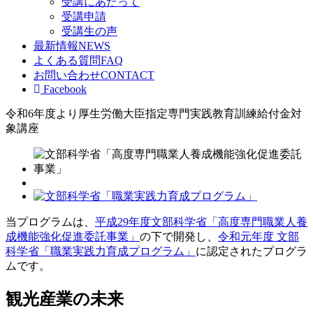
受講にあたって
受講申請
受講生の声
最新情報
NEWS
よくある質問
FAQ
お問い合わせ
CONTACT
Facebook
令和6年度より厚生労働大臣指定
専門実践教育訓練給付金対
象講座
当プログラムは、
平成29年度文部科学省「高度専門職業人養
成機能強化促進委託事業」
の下で開発し、
令和元年度 文部
科学省「職業実践力育成プログラム」
に認定されたプログラ
ムです。
観光産業の未来