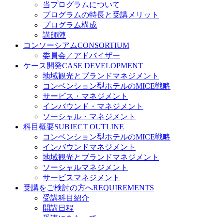
当プログラムについて
プログラムの特長と受講メリット
プログラム構成
講師陣
コンソーシアム
CONSORTIUM
委員会／アドバイザー
ケース開発
CASE DEVELOPMENT
地域観光とブランドマネジメント
コンベンション型ホテルのMICE戦略
サービス・マネジメント
インバウンド・マネジメント
ソーシャル・マネジメント
科目概要
SUBJECT OUTLINE
コンベンション型ホテルのMICE戦略
インバウンドマネジメント
地域観光とブランドマネジメント
ソーシャルマネジメント
サービスマネジメント
受講をご検討の方へ
REQUIREMENTS
受講科目紹介
開講日程