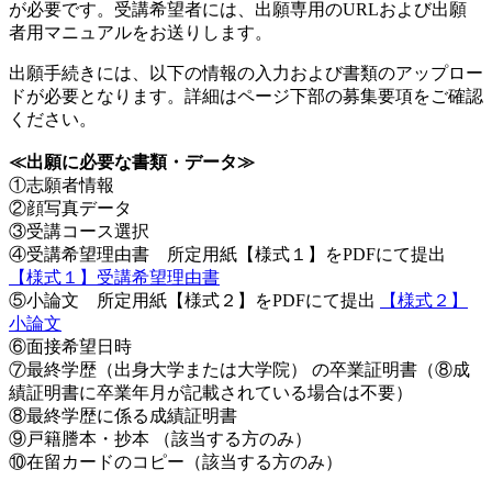
が必要です。受講希望者には、出願専用のURLおよび出願
者用マニュアルをお送りします。
出願手続きには、以下の情報の入力および書類のアップロー
ドが必要となります。詳細はページ下部の募集要項をご確認
ください。
≪出願に必要な書類・データ≫
①志願者情報
②顔写真データ
③受講コース選択
④受講希望理由書 所定用紙【様式１】をPDFにて提出
【様式１】受講希望理由書
⑤小論文 所定用紙【様式２】をPDFにて提出
【様式２】
小論文
⑥面接希望日時
⑦最終学歴（出身大学または大学院） の卒業証明書（⑧成
績証明書に卒業年月が記載されている場合は不要）
⑧最終学歴に係る成績証明書
⑨戸籍謄本・抄本 （該当する方のみ）
⑩在留カードのコピー（該当する方のみ）