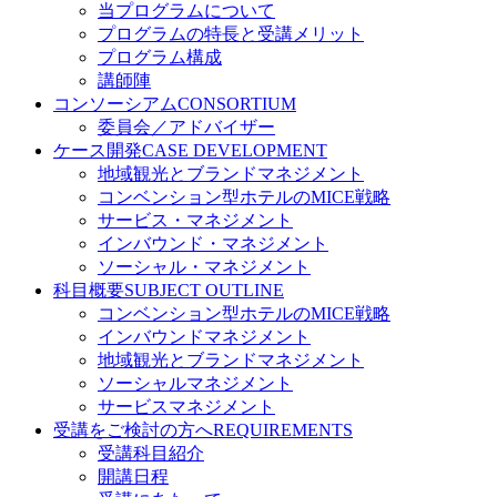
当プログラムについて
プログラムの特長と受講メリット
プログラム構成
講師陣
コンソーシアム
CONSORTIUM
委員会／アドバイザー
ケース開発
CASE DEVELOPMENT
地域観光とブランドマネジメント
コンベンション型ホテルのMICE戦略
サービス・マネジメント
インバウンド・マネジメント
ソーシャル・マネジメント
科目概要
SUBJECT OUTLINE
コンベンション型ホテルのMICE戦略
インバウンドマネジメント
地域観光とブランドマネジメント
ソーシャルマネジメント
サービスマネジメント
受講をご検討の方へ
REQUIREMENTS
受講科目紹介
開講日程