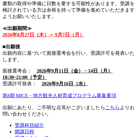
書類の取得や準備に日数を要する可能性があります。受講を
検討されている方は余裕を持って準備を進めていただきます
ようお願いいたします。
≪出願期間≫
2026年8月27日（木）～ 9月7日（月）
■出願後
出願内容に基づいて面接選考会を行い、受講許可を発表いた
します。
面接選考会：
2026年9月11日（金）・14日（月）
18:30~21:00（予定）
受講許可発表：
2026年9月16日（水）
第8期 MICE・地方観光人材育成プログラム募集要項
出願にあたり、ご不明な点等がございましたら
こちら
よりお
問い合わせください。
受講科目紹介
開講日程