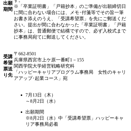
す。
出願
※「卒業証明書」「戸籍抄本」のご準備が出願締切日
期間
に間に合わない場合には、メモ･付箋等でその旨一筆
お書き添えのうえ、「受講希望票」を先にご郵送くだ
さい。提出が間に合わなかった「卒業証明書」「戸籍
抄本」は、普通郵便で結構ですので、必ず入校式まで
に事務局宛てに郵送してください。
〒662-8501
受講
兵庫県西宮市上ケ原一番町1－155
希望
関西学院大学経営戦略研究科
票送
「ハッピーキャリアプログラム事務局 女性のキャリ
り先
アアップ･起業コース」宛
7月13日（木）
～8月2日（水）
出願期間
※8月2日（水）中「受講希望票」ハッピーキャ
リア事務局必着