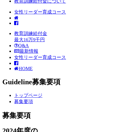
教育訓練給付金について
女性リーダー育成コース
教育訓練給付金
最大
16
万
9
千円
Q&A
最新情報
女性リーダー育成コース
HOME
Guideline
募集要項
トップページ
募集要項
募集要項
2024年度の