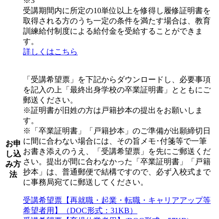
※3
受講期間内に所定の10単位以上を修得し履修証明書を
取得される方のうち一定の条件を満たす場合は、教育
訓練給付制度による給付金を受給することができま
す。
詳しくはこちら
「受講希望票」を下記からダウンロードし、必要事項
を記入の上「最終出身学校の卒業証明書」とともにご
郵送ください。
※証明書が旧姓の方は戸籍抄本の提出をお願いしま
す。
※「卒業証明書」「戸籍抄本」のご準備が出願締切日
に間に合わない場合には、その旨メモ･付箋等で一筆
お申
お書き添えのうえ、「受講希望票」を先にご郵送くだ
し込
さい。提出が間に合わなかった「卒業証明書」「戸籍
み方
抄本」は、普通郵便で結構ですので、必ず入校式まで
法
に事務局宛てに郵送してください。
受講希望票【再就職・起業・転職・キャリアアップ等
希望者用】（DOC形式：31KB）